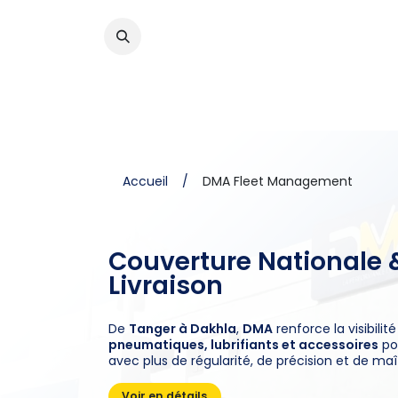
PNEUS
FLUIDES
ACCES
/
DMA Fleet Management
Accueil
Couverture Nationale 
Livraison
De
Tanger à Dakhla
,
DMA
renforce la visibilit
pneumatiques, lubrifiants et accessoires
po
avec plus de régularité, de précision et de maît
Voir en détails