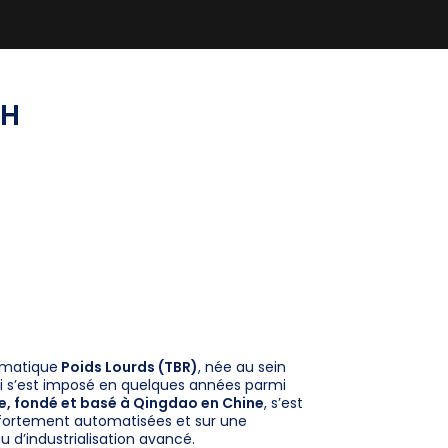
CH
umatique
Poids Lourds (TBR)
, née au sein
ui s’est imposé en quelques années parmi
re, fondé et basé à Qingdao en Chine
, s’est
s fortement automatisées et sur une
u d’industrialisation avancé.