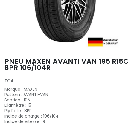
PNEU MAXEN AVANTI VAN 195 R15C
8PR 106/104R
TC4
Marque
:
MAXEN
Pattern
:
AVANTI-VAN
Section
:
195
Diamètre
:
15
Ply Rate
:
8PR
Indice de charge
:
106/104
Indice de vitesse
:
R