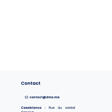
Contact
Contact
contact@dma.ma
contact@dma.ma
Casablanca :
Casablanca :
Rue du soldat
Rue du soldat