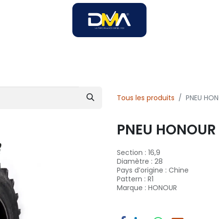
SOIRES
SOLUTIONS B2B
SERVICES
UNIVERS DMA
Tous les produits
PNEU HONO
PNEU HONOUR R
Section
:
16,9
Diamètre
:
28
Pays d’origine
:
Chine
Pattern
:
R1
Marque
:
HONOUR