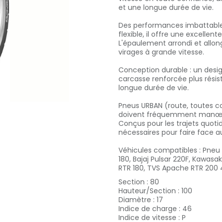
et une longue durée de vie.
Des performances imbattabl
flexible, il offre une excellen
L'épaulement arrondi et allong
virages à grande vitesse.
Conception durable : un desi
carcasse renforcée plus résis
longue durée de vie.
Pneus URBAN (route, toutes c
doivent fréquemment manœuvre
Conçus pour les trajets quotidie
nécessaires pour faire face au
Véhicules compatibles : Pneu a
180, Bajaj Pulsar 220F, Kawas
RTR 180, TVS Apache RTR 200
Section
:
80
Hauteur/Section
:
100
Diamètre
:
17
Indice de charge
:
46
Indice de vitesse
:
P