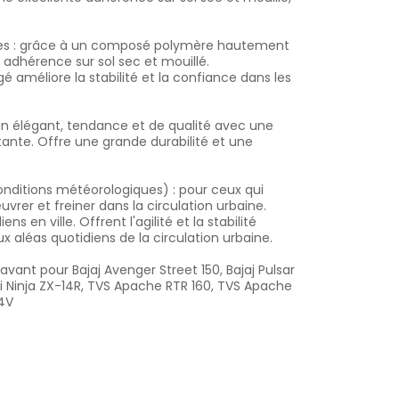
es : grâce à un composé polymère hautement
te adhérence sur sol sec et mouillé.
é améliore la stabilité et la confiance dans les
gn élégant, tendance et de qualité avec une
tante. Offre une grande durabilité et une
onditions météorologiques) : pour ceux qui
r et freiner dans la circulation urbaine.
ns en ville. Offrent l'agilité et la stabilité
x aléas quotidiens de la circulation urbaine.
vant pour Bajaj Avenger Street 150, Bajaj Pulsar
aki Ninja ZX-14R, TVS Apache RTR 160, TVS Apache
 4V