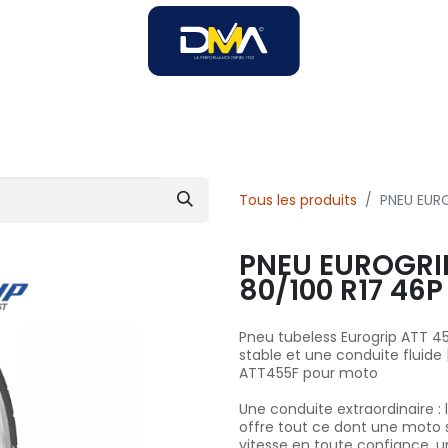
SOIRES
SOLUTIONS B2B
SERVICES
UNIVERS DMA
Tous les produits
PNEU EUR
PNEU EUROGRI
80/100 R17 46P
Pneu tubeless Eurogrip ATT 4
stable et une conduite fluide
ATT455F pour moto
Une conduite extraordinaire :
offre tout ce dont une moto s
vitesse en toute confiance, u