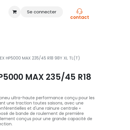
Se connecter
contact
CONSEILS
NOS MARQUES
EX HP5000 MAX 235/45 R18 98Y XL TL(T)
P5000 MAX 235/45 R18
 pneu ultra-haute performance conçu pour les
ant une traction toutes saisons, avec une
férentielles et d'une rainure centrale «
omposé de bande de roulement de première
aulement conçus pour une grande capacité de
ection.