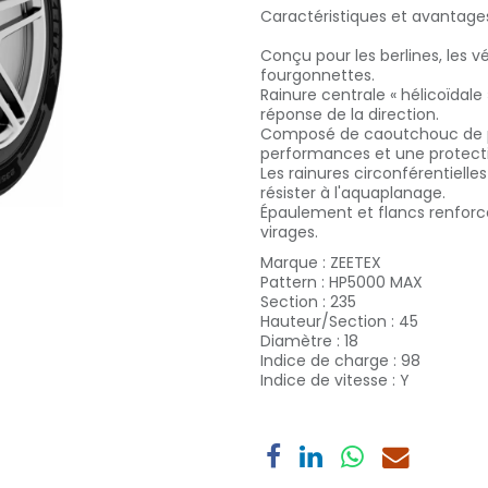
Caractéristiques et avantage
Conçu pour les berlines, les 
fourgonnettes.
Rainure centrale « hélicoïdale
réponse de la direction.
Composé de caoutchouc de pr
performances et une protectio
Les rainures circonférentiell
résister à l'aquaplanage.
Épaulement et flancs renforc
virages.
Marque
:
ZEETEX
Pattern
:
HP5000 MAX
Section
:
235
Hauteur/Section
:
45
Diamètre
:
18
Indice de charge
:
98
Indice de vitesse
:
Y