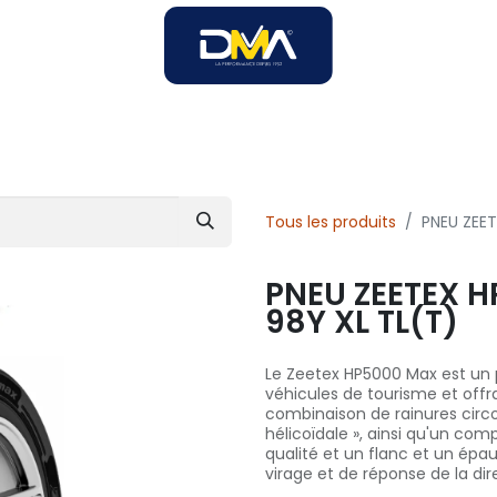
SOIRES
SOLUTIONS B2B
SERVICES
UNIVERS DMA
Tous les produits
PNEU ZEET
PNEU ZEETEX H
98Y XL TL(T)
Le Zeetex HP5000 Max est un
véhicules de tourisme et offr
combinaison de rainures circon
hélicoïdale », ainsi qu'un c
qualité et un flanc et un ép
virage et de réponse de la dir