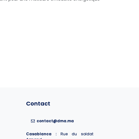
Contact
Contact
contact@dma.ma
contact@dma.ma
Casablanca :
Casablanca :
Rue du soldat
Rue du soldat