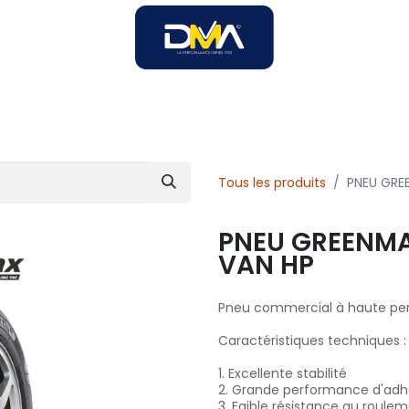
SOIRES
SOLUTIONS B2B
SERVICES
UNIVERS DMA
Tous les produits
PNEU GREE
PNEU GREENMAX
VAN HP
Pneu commercial à haute pe
Caractéristiques techniques :
1. Excellente stabilité
2. Grande performance d'adh
3. Faible résistance au roule