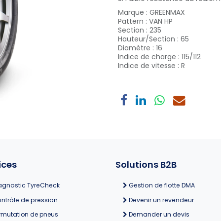
Marque
:
GREENMAX
Pattern
:
VAN HP
Section
:
235
Hauteur/Section
:
65
Diamètre
:
16
Indice de charge
:
115/112
Indice de vitesse
:
R
ices
Solutions B2B
agnostic TyreCheck
Gestion de flotte DMA
ntrôle de pression
Devenir un revendeur
rmutation de pneus
Demander un devis