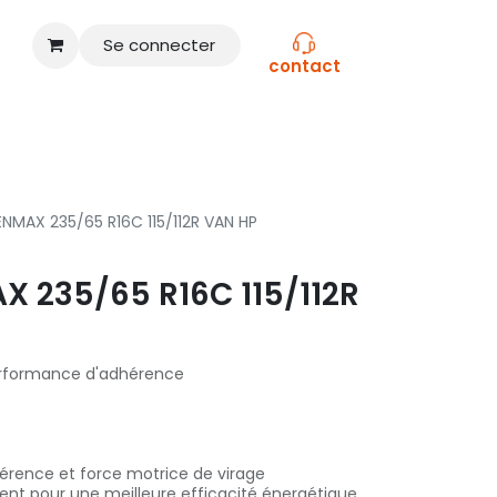
Se connecter
contact
CONSEILS
NOS MARQUES
NMAX 235/65 R16C 115/112R VAN HP
 235/65 R16C 115/112R
rformance d'adhérence
érence et force motrice de virage
ment pour une meilleure efficacité énergétique