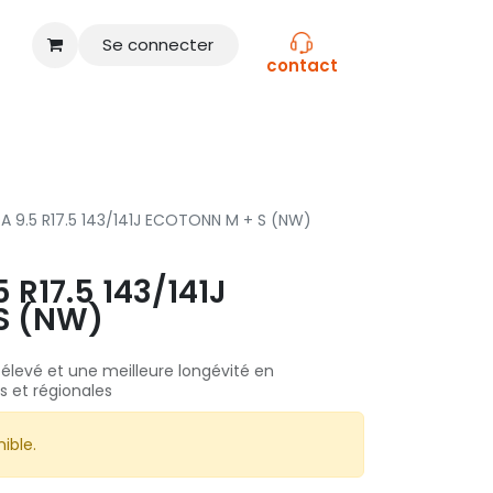
Se connecter
contact
CONSEILS
NOS MARQUES
A 9.5 R17.5 143/141J ECOTONN M + S (NW)
 R17.5 143/141J
S (NW)
élevé et une meilleure longévité en
s et régionales
ible.