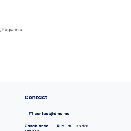
,
Régionale
Contact
Contact
contact@dma.ma
contact@dma.ma
Casablanca :
Casablanca :
Rue du soldat
Rue du soldat