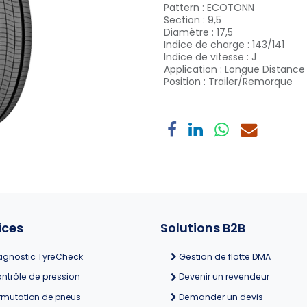
Pattern
:
ECOTONN
Section
:
9,5
Diamètre
:
17,5
Indice de charge
:
143/141
Indice de vitesse
:
J
Application
:
Longue Distance
Position
:
Trailer/Remorque
ices
Solutions B2B
agnostic TyreCheck
Gestion de flotte DMA
ntrôle de pression
Devenir un revendeur
rmutation de pneus
Demander un devis