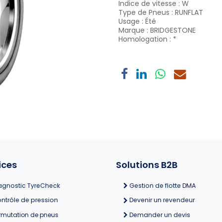
Indice de vitesse
:
W
Type de Pneus
:
RUNFLAT
Usage
:
Été
Marque
:
BRIDGESTONE
Homologation
:
*
ices
Solutions B2B
agnostic TyreCheck
Gestion de flotte DMA
ntrôle de pression
Devenir un revendeur
rmutation de pneus
Demander un devis