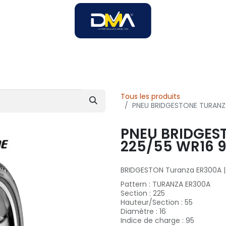
SOIRES
SOLUTIONS B2B
SERVICES
UNIVERS DMA
Tous les produits
PNEU BRIDGESTONE TURANZA
PNEU BRIDGES
225/55 WR16 9
BRIDGESTON Turanza ER300A | 
Pattern
:
TURANZA ER300A
Section
:
225
Hauteur/Section
:
55
Diamètre
:
16
Indice de charge
:
95