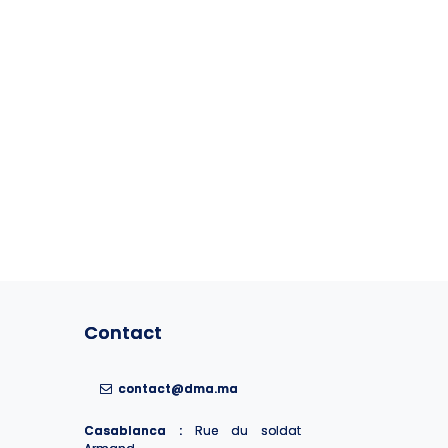
Contact
Contact
contact@dma.ma
contact@dma.ma
Casablanca :
Casablanca :
Rue du soldat
Rue du soldat