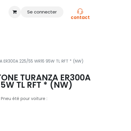
Se connecter
contact
CONSEILS
NOS MARQUES
 ER300A 225/55 WR16 95W TL RFT * (NW)
TONE TURANZA ER300A
5W TL RFT * (NW)
Pneu été pour voiture :