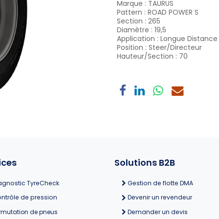
Marque
:
TAURUS
Pattern
:
ROAD POWER S
Section
:
265
Diamètre
:
19,5
Application
:
Longue Distance
Position
:
Steer/Directeur
Hauteur/Section
:
70
ices
Solutions B2B
agnostic TyreCheck
Gestion de flotte DMA
ntrôle de pression
Devenir un revendeur
rmutation de pneus
Demander un devis