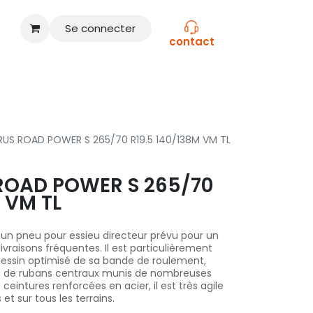
Se connecter
contact
CONSEILS
NOS MARQUES
RUS ROAD POWER S 265/70 R19.5 140/138M VM TL
ROAD POWER S 265/70
 VM TL
 un pneu pour essieu directeur prévu pour un
livraisons fréquentes. Il est particulièrement
 dessin optimisé de sa bande de roulement,
t de rubans centraux munis de nombreuses
ceintures renforcées en acier, il est très agile
et sur tous les terrains.