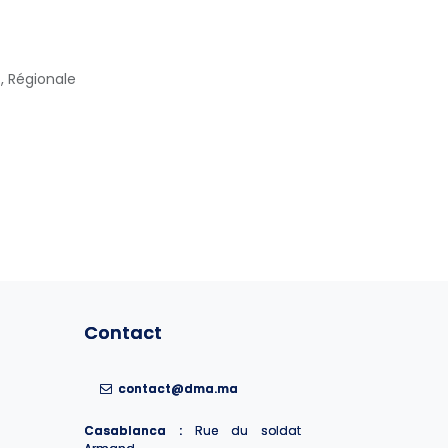
,
Régionale
Contact
Contact
contact@dma.ma
contact@dma.ma
Casablanca :
Casablanca :
Rue du soldat
Rue du soldat