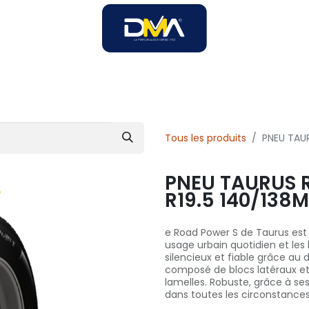
SOIRES
SOLUTIONS B2B
SERVICES
UNIVERS DMA
Tous les produits
PNEU TAU
PNEU TAURUS 
R19.5 140/138M
e Road Power S de Taurus est
usage urbain quotidien et les 
silencieux et fiable grâce au
composé de blocs latéraux e
lamelles. Robuste, grâce à ses 
dans toutes les circonstances 