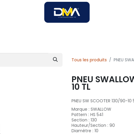
SOIRES
SOLUTIONS B2B
SERVICES
UNIVERS DMA
Tous les produits
PNEU SWA
PNEU SWALLOW
10 TL
PNEU SW SCOOTER 130/90-10 5
Marque
:
SWALLOW
Pattern
:
HS 541
Section
:
130
Hauteur/Section
:
90
Diamètre
:
10