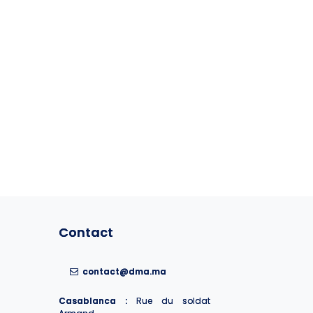
Contact
Contact
contact@dma.ma
contact@dma.ma
Casablanca :
Casablanca :
Rue du soldat
Rue du soldat