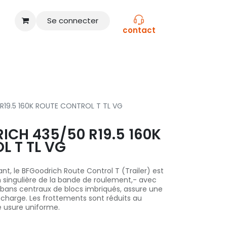
Se connecter
contact
CONSEILS
NOS MARQUES
R19.5 160K ROUTE CONTROL T TL VG
CH 435/50 R19.5 160K
L T TL VG
nt, le BFGoodrich Route Control T (Trailer) est
on singulière de la bande de roulement,- avec
 rubans centraux de blocs imbriqués, assure une
a charge. Les frottements sont réduits au
 usure uniforme.