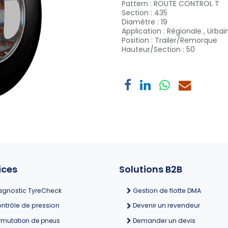
Pattern
:
ROUTE CONTROL T
Section
:
435
Diamètre
:
19
Application
:
Régionale
,
Urbai
Position
:
Trailer/Remorque
Hauteur/Section
:
50
ices
Solutions B2B
agnostic TyreCheck
Gestion de flotte DMA
ntrôle de pression
Devenir un revendeur
rmutation de pneus
Demander un devis