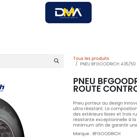
SOIRES
SOLUTIONS B2B
SERVICES
UNIVERS DMA
Tous les produits
PNEU BFGOODRICH 435/50 
PNEU BFGOODRI
ROUTE CONTRO
Pneu porteur au design innova
ultra résistant. La compositi
des extérieurs lisses et trois
résistante exceptionnelle à l
minimum afin de garantir une
Marque
:
BFGOODRICH