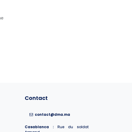
ne
Contact
Contact
contact@dma.ma
contact@dma.ma
Casablanca :
Casablanca :
Rue du soldat
Rue du soldat