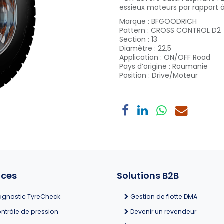
essieux moteurs par rapport à
Marque
:
BFGOODRICH
Pattern
:
CROSS CONTROL D2
Section
:
13
Diamètre
:
22,5
Application
:
ON/OFF Road
Pays d’origine
:
Roumanie
Position
:
Drive/Moteur
ices
Solutions B2B
agnostic TyreCheck
Gestion de flotte DMA
ntrôle de pression
Devenir un revendeur