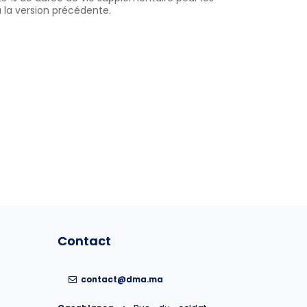
 la version précédente.
Contact
Contact
contact@dma.ma
contact@dma.ma