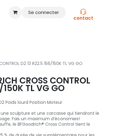
Se connecter
contact
CONSEILS
NOS MARQUES
ONTROL D2 13 R22.5 156/150K TL VG GO
RICH CROSS CONTROL
6/150K TL VG GO
 Poids lourd Position Moteur
une sculpture et une carcasse qui tiendront le
hapage. Fais un maximum d’économies!
ffe, le BFGoodrich® Cross Control tient le
 25 % de durée de vie supplémentaire pour les