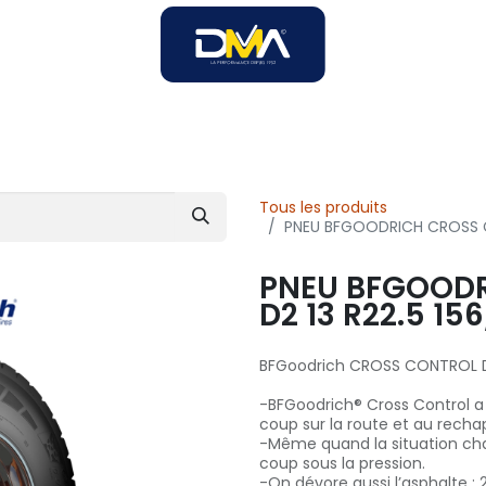
SOIRES
SOLUTIONS B2B
SERVICES
UNIVERS DMA
Tous les produits
PNEU BFGOODRICH CROSS C
PNEU BFGOOD
D2 13 R22.5 15
BFGoodrich CROSS CONTROL D2
-BFGoodrich® Cross Control a 
coup sur la route et au rec
-Même quand la situation chau
coup sous la pression.
-On dévore aussi l’asphalte :