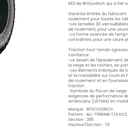
KR2 de BFGoodrich qui a fait 
Garantie limitée du fabricant
roulement pour toutes les tai
-Les lamelles 3D verrouillable
de roulement, pour une usure 
-La forme avancée de l'empre
contraintes, pour une usure p
Traction tout-terrain agressiv
confiance :
-Le dessin de l'épaulement de
la neige et les rochers, en par
-Les éléments imbriqués de l
et la maniabilité sur route et
de roulement et en fournissa
traction.
-Symbole du flocon de neige 
exigences de performance de 
américains (USTMA) en matièr
Marque
:
BFGOODRICH
Pattern
:
ALL-TERRAIN T/A KO2
Section
:
285
Hauteur/Section
:
70