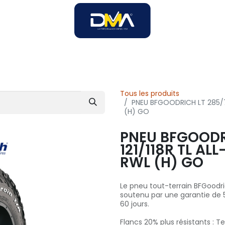
SOIRES
SOLUTIONS B2B
SERVICES
UNIVERS DMA
Tous les produits
PNEU BFGOODRICH LT 285/70
(H) GO
PNEU BFGOODRI
121/118R TL AL
RWL (H) GO
Le pneu tout-terrain BFGoodri
soutenu par une garantie de 5
60 jours.
Flancs 20% plus résistants : 