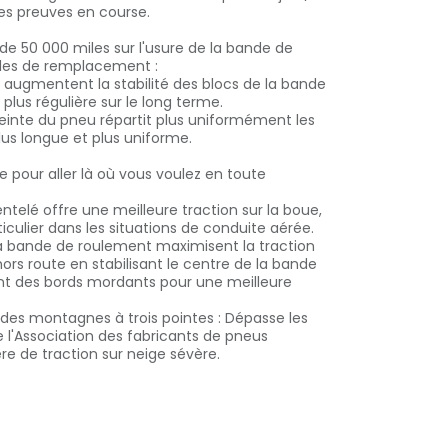
ses preuves en course.
 de 50 000 miles sur l'usure de la bande de
lles de remplacement :
s augmentent la stabilité des blocs de la bande
plus régulière sur le long terme.
inte du pneu répartit plus uniformément les
lus longue et plus uniforme.
e pour aller là où vous voulez en toute
ntelé offre une meilleure traction sur la boue,
ticulier dans les situations de conduite aérée.
a bande de roulement maximisent la traction
 hors route en stabilisant le centre de la bande
nt des bords mordants pour une meilleure
des montagnes à trois pointes : Dépasse les
l'Association des fabricants de pneus
e de traction sur neige sévère.