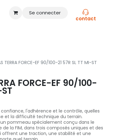
Se connecter
contact
CONSEILS
NOS MARQUES
S TERRA FORCE-EF 90/100-21 57R SL TT MI-ST
RRA FORCE-EF 90/100-
-ST
a confiance, l'adhérence et le contrôle, quelles
se et la difficulté technique du terrain.
 d'un pommeau spécialement conçu dans le
 de la FIM, dans trois composés uniques et des
offrent une traction, une stabilité et une
porte quel terrain.