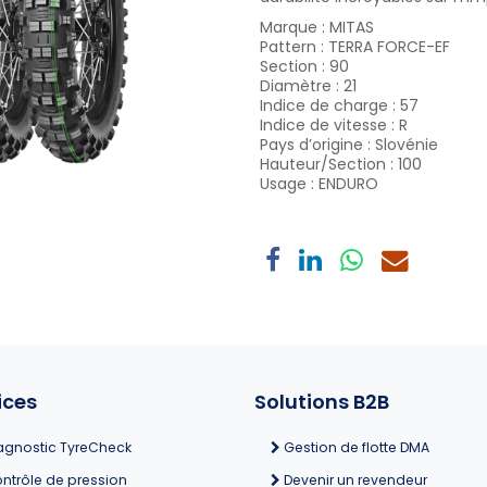
Marque
:
MITAS
Pattern
:
TERRA FORCE-EF
Section
:
90
Diamètre
:
21
Indice de charge
:
57
Indice de vitesse
:
R
Pays d’origine
:
Slovénie
Hauteur/Section
:
100
Usage
:
ENDURO
ices
Solutions B2B
agnostic TyreCheck
Gestion de flotte DMA
ntrôle de pression
Devenir un revendeur