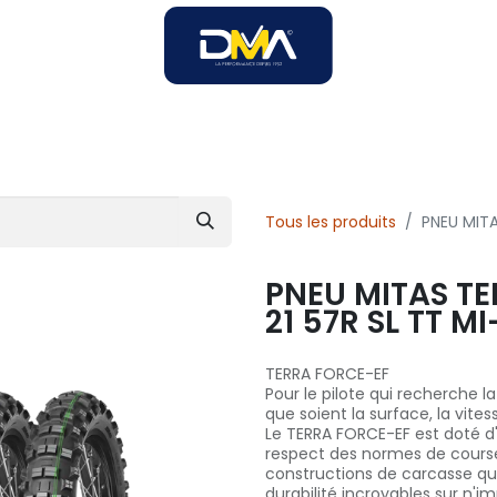
SOIRES
SOLUTIONS B2B
SERVICES
UNIVERS DMA
Tous les produits
PNEU MITA
PNEU MITAS TE
21 57R SL TT MI
TERRA FORCE-EF
Pour le pilote qui recherche l
que soient la surface, la vites
Le TERRA FORCE-EF est doté
respect des normes de course
constructions de carcasse qui 
durabilité incroyables sur n'im