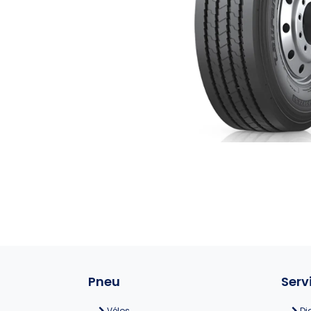
Pneu
Serv
Vélos
Di