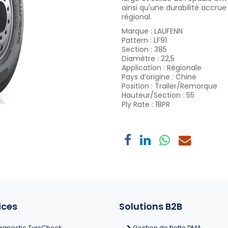
ainsi qu'une durabilité accrue
régional.
Marque
:
LAUFENN
Pattern
:
LF91
Section
:
385
Diamètre
:
22,5
Application
:
Régionale
Pays d’origine
:
Chine
Position
:
Trailer/Remorque
Hauteur/Section
:
55
Ply Rate
:
18PR
ices
Solutions B2B
agnostic TyreCheck
Gestion de flotte DMA