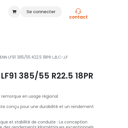
Se connecter
contact
CONSEILS
NOS MARQUES
NN LF91 385/55 R22.5 18PR L,B,C-,LF
LF91 385/55 R22.5 18PR
u remorque en usage régional
te conçu pour une durabilité et un rendement
que et stabilité de conduite : La conception
ffre des rendements kilométriques exceptionnels