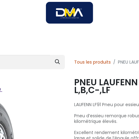
SOIRES
SOLUTIONS B2B
SERVICES
UNIVERS DMA
Tous les produits
PNEU LAUFE
PNEU LAUFENN 
L,B,C-,LF
LAUFENN LF91 Pneu pour essie
Pneu d’essieu remorque robus
kilométrique élevés.
Excellent rendement kilométri
large et solide de l’épaule o