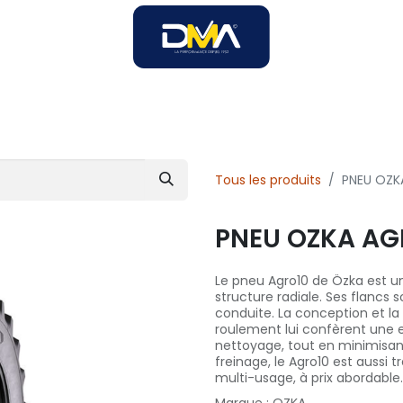
SOIRES
SOLUTIONS B2B
SERVICES
UNIVERS DMA
Tous les produits
PNEU OZK
PNEU OZKA AG
Le pneu Agro10 de Özka est u
structure radiale. Ses flancs s
conduite. La conception et l
roulement lui confèrent une e
nettoyage, tout en minimisan
freinage, le Agro10 est aussi 
multi-usage, à prix abordable.