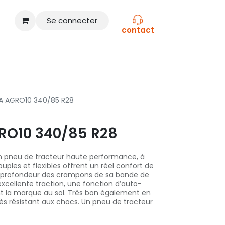
Se connecter
contact
CONSEILS
NOS MARQUES
A AGRO10 340/85 R28
RO10 340/85 R28
n pneu de tracteur haute performance, à
ouples et flexibles offrent un réel confort de
a profondeur des crampons de sa bande de
xcellente traction, une fonction d’auto-
t la marque au sol. Très bon également en
très résistant aux chocs. Un pneu de tracteur