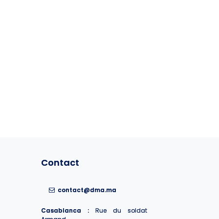
Contact
Contact
contact@dma.ma
contact@dma.ma
Casablanca :
Casablanca :
Rue du soldat
Rue du soldat