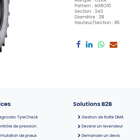
Marque
:
OZKA
Pattern
:
AGRO10
Section
:
340
Diamètre
:
28
Hauteur/Section
:
85
ices
Solutions B2B
agnostic TyreCheck
Gestion de flotte DMA
ntrôle de pression
Devenir un revendeur
rmutation de pneus
Demander un devis