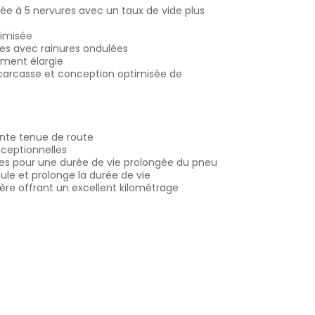
ée à 5 nervures avec un taux de vide plus
timisée
res avec rainures ondulées
ement élargie
 carcasse et conception optimisée de
ente tenue de route
exceptionnelles
erres pour une durée de vie prolongée du pneu
cule et prolonge la durée de vie
ère offrant un excellent kilométrage