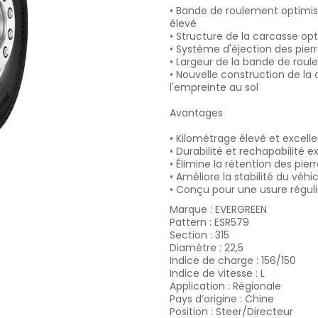
• Bande de roulement optimis
élevé
• Structure de la carcasse op
• Système d'éjection des pier
• Largeur de la bande de roul
• Nouvelle construction de la
l'empreinte au sol
Avantages
• Kilométrage élevé et excell
• Durabilité et rechapabilité 
• Élimine la rétention des pi
• Améliore la stabilité du véhi
• Conçu pour une usure réguli
Marque
:
EVERGREEN
Pattern
:
ESR579
Section
:
315
Diamètre
:
22,5
Indice de charge
:
156/150
Indice de vitesse
:
L
Application
:
Régionale
Pays d’origine
:
Chine
Position
:
Steer/Directeur