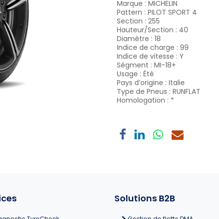
Marque
:
MICHELIN
Pattern
:
PILOT SPORT 4
Section
:
255
Hauteur/Section
:
40
Diamètre
:
18
Indice de charge
:
99
Indice de vitesse
:
Y
Ségment
:
MI-18+
Usage
:
Été
Pays d’origine
:
Italie
Type de Pneus
:
RUNFLAT
Homologation
:
*
ices
Solutions B2B
agnostic TyreCheck
Gestion de flotte DMA