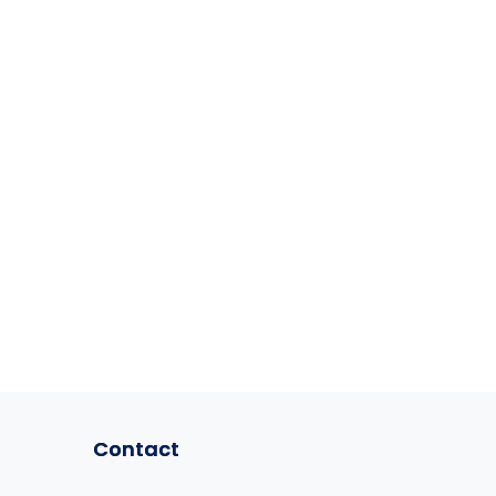
Contact
Contact