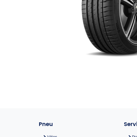
Pneu
Serv
Vélos
Di