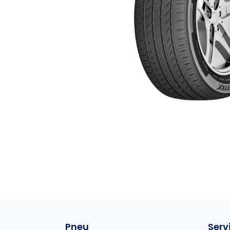
Pneu
Serv