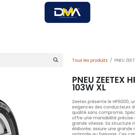
SOIRES
SOLUTIONS B2B
SERVICES
UNIVERS DMA
Tous les produits
PNEU ZEE
PNEU ZEETEX H
103W XL
Zeetex présente le HP6000, 
exigences des conducteurs de
qualité sans compromis. Spéci
offre une maniabilité précise
grande vitesse. Sa structure 
élaborée, assure une grande r
optimale au freinage. Ces ca