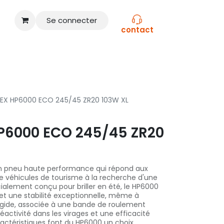
Se connecter
contact
CONSEILS
NOS MARQUES
TEX HP6000 ECO 245/45 ZR20 103W XL
P6000 ECO 245/45 ZR20
un pneu haute performance qui répond aux
 véhicules de tourisme à la recherche d'une
alement conçu pour briller en été, le HP6000
 et une stabilité exceptionnelle, même à
rigide, associée à une bande de roulement
éactivité dans les virages et une efficacité
ractéristiques font du HP6000 un choix