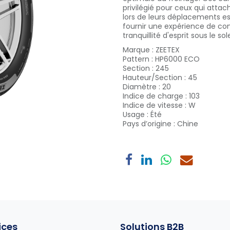
privilégié pour ceux qui attac
lors de leurs déplacements es
fournir une expérience de co
tranquillité d'esprit sous le sole
Marque
:
ZEETEX
Pattern
:
HP6000 ECO
Section
:
245
Hauteur/Section
:
45
Diamètre
:
20
Indice de charge
:
103
Indice de vitesse
:
W
Usage
:
Été
Pays d’origine
:
Chine
ices
Solutions B2B