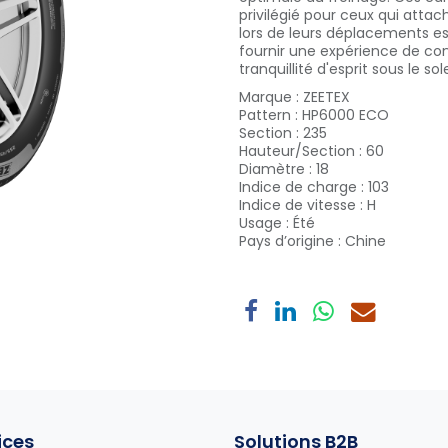
privilégié pour ceux qui attac
lors de leurs déplacements es
fournir une expérience de co
tranquillité d'esprit sous le sole
Marque
:
ZEETEX
Pattern
:
HP6000 ECO
Section
:
235
Hauteur/Section
:
60
Diamètre
:
18
Indice de charge
:
103
Indice de vitesse
:
H
Usage
:
Été
Pays d’origine
:
Chine
ices
Solutions B2B