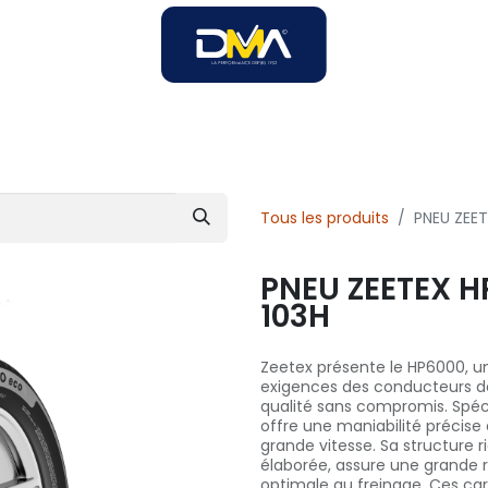
SOIRES
SOLUTIONS B2B
SERVICES
UNIVERS DMA
Tous les produits
PNEU ZEET
PNEU ZEETEX H
103H
Zeetex présente le HP6000, 
exigences des conducteurs de
qualité sans compromis. Spéci
offre une maniabilité précise
grande vitesse. Sa structure 
élaborée, assure une grande r
optimale au freinage. Ces ca