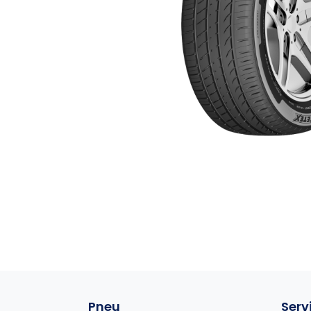
Pneu
Serv