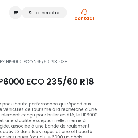
Se connecter
contact
CONSEILS
NOS MARQUES
EX HP6000 ECO 235/60 R18 103H
P6000 ECO 235/60 R18
un pneu haute performance qui répond aux
 véhicules de tourisme à la recherche d'une
alement conçu pour briller en été, le HP6000
 et une stabilité exceptionnelle, même à
rigide, associée à une bande de roulement
éactivité dans les virages et une efficacité
ractéristiques font du HP6000 un choix