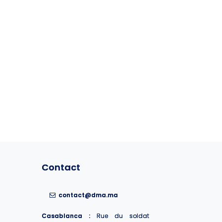
Contact
Contact
contact@dma.ma
contact@dma.ma
Casablanca :
Casablanca :
Rue du soldat
Rue du soldat