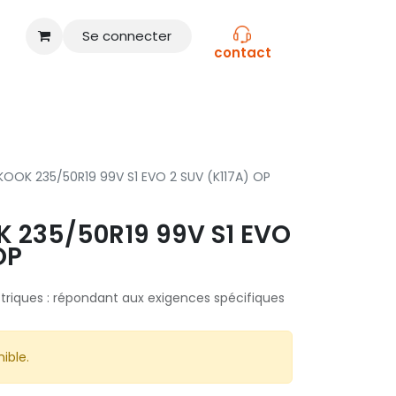
Se connecter
contact
CONSEILS
NOS MARQUES
OOK 235/50R19 99V S1 EVO 2 SUV (K117A) OP
 235/50R19 99V S1 EVO
OP
triques : répondant aux exigences spécifiques
ible.