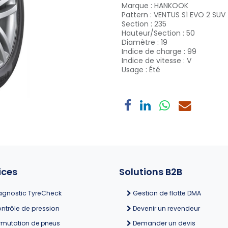
Marque
:
HANKOOK
Pattern
:
VENTUS S1 EVO 2 SUV
Section
:
235
Hauteur/Section
:
50
Diamètre
:
19
Indice de charge
:
99
Indice de vitesse
:
V
Usage
:
Été
ices
Solutions B2B
agnostic TyreCheck
Gestion de flotte DMA
ntrôle de pression
Devenir un revendeur
rmutation de pneus
Demander un devis