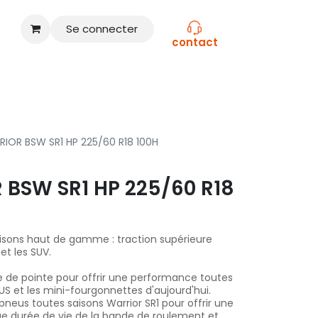
Se connecter
contact
CONSEILS
NOS MARQUES
IOR BSW SR1 HP 225/60 R18 100H
BSW SR1 HP 225/60 R18
saisons haut de gamme : traction supérieure
 et les SUV.
ie de pointe pour offrir une performance toutes
 VUS et les mini-fourgonnettes d'aujourd'hui.
neus toutes saisons Warrior SR1 pour offrir une
ue durée de vie de la bande de roulement et