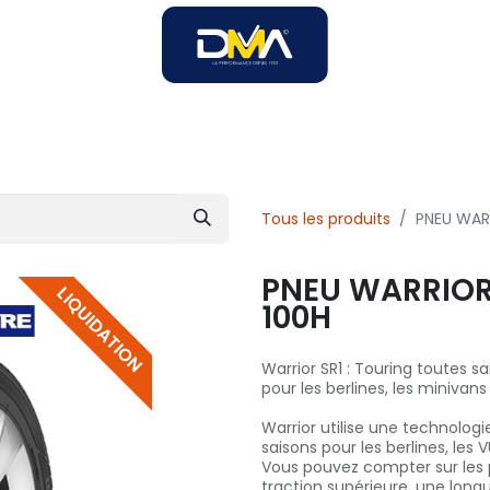
SOIRES
SOLUTIONS B2B
SERVICES
UNIVERS DMA
Tous les produits
PNEU WARR
PNEU WARRIOR 
LIQUIDATION
100H
Warrior SR1 : Touring toutes 
pour les berlines, les minivans
Warrior utilise une technolog
saisons pour les berlines, les
Vous pouvez compter sur les p
traction supérieure, une long