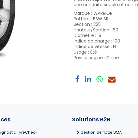
une conduite souple et confo
Marque
:
WARRIOR
Pattern
:
BSW SR1
Section
:
225
Hauteur/Section
:
60
Diamètre
:
18
Indice de charge
:
100
Indice de vitesse
:
H
Usage
:
Été
Pays d’origine
:
Chine
ices
Solutions B2B
agnostic TyreCheck
Gestion de flotte DMA