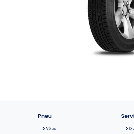
Pneu
Serv
Vélos
Di