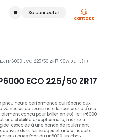
Se connecter
contact
CONSEILS
NOS MARQUES
TEX HP6000 ECO 225/50 ZR17 98W XL TL(T)
P6000 ECO 225/50 ZR17
un pneu haute performance qui répond aux
 véhicules de tourisme à la recherche d'une
alement conçu pour briller en été, le HP6000
 et une stabilité exceptionnelle, même à
rigide, associée à une bande de roulement
éactivité dans les virages et une efficacité
ractéristiques font du HP6000 un choix