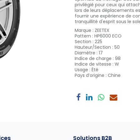
privilégié pour ceux qui attac
lors de leurs déplacements es
fournir une expérience de co
tranquillité d'esprit sous le sole
Marque
:
ZEETEX
Pattern
:
HP6000 ECO
Section
:
225
Hauteur/Section
:
50
Diamètre
:
17
Indice de charge
:
98
Indice de vitesse
:
W
Usage
:
Été
Pays d’origine
:
Chine
ices
Solutions B2B