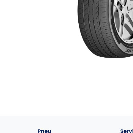
Pneu
Serv