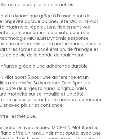
orée qui dure plus de kilomètres.
nduite dynamique grâce à l'association de
 longévité accrue du pneu été MICHELIN Pilot
ivité maximale, répercutant fidèlement vos
 route : une conception de pointe pour une
a technologie MICHELIN Dynamic Response.
faire de compromis sur la performance, avec la
rtit les forces d’accélération, de freinage et
durée de vie de la bande de roulement.
confiance grâce à une adhérence durable.
IN Pilot Sport 5 pour une adhérence et un
llés maximisés. Sa sculpture Dual Sport se
eur doté de larges rainures longitudinales
ure motricité sur sol mouillé et un côté
omme rigides assurant une meilleure adhérence
ouler avec plaisir et confiance.
re l’esthétique.
l'efficacité avec le pneu MICHELIN Pilot Sport 5.
 flanc offre un rendu noir mat épuré, avec une
Que vos trajets soient longs ou courts, voyagez