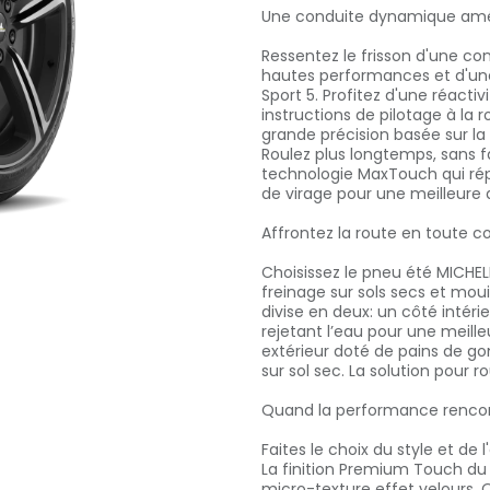
Une conduite dynamique améli
Ressentez le frisson d'une co
hautes performances et d'une
Sport 5. Profitez d'une réact
instructions de pilotage à la
grande précision basée sur l
Roulez plus longtemps, sans 
technologie MaxTouch qui répa
de virage pour une meilleure 
Affrontez la route en toute 
Choisissez le pneu été MICHEL
freinage sur sols secs et moui
divise en deux: un côté intéri
rejetant l’eau pour une meille
extérieur doté de pains de g
sur sol sec. La solution pour r
Quand la performance rencont
Faites le choix du style et de 
La finition Premium Touch du
micro-texture effet velours. 