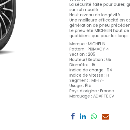
La sécurité faite pour durer,
sur sol mouillé
Haut niveau de longévité
Une meilleure efficacité en c
génération de pneu précéde
Le pneu été MICHELIN haut de
quotidiens que pour les longs
Marque
:
MICHELIN
Pattern
:
PRIMACY 4
Section
:
205
Hauteur/Section
:
65
Diamètre
:
15
Indice de charge
:
94
Indice de vitesse
:
H
Ségment
:
MI-17-
Usage
:
Été
Pays d’origine
:
France
Marquage
:
ADAPTÉ EV