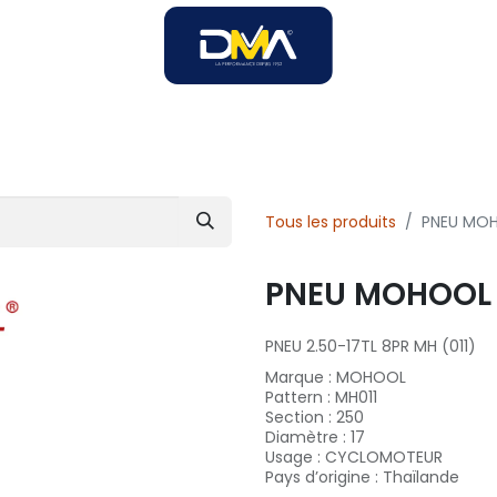
SOIRES
SOLUTIONS B2B
SERVICES
UNIVERS DMA
Tous les produits
PNEU MOH
PNEU MOHOOL 2
PNEU 2.50-17TL 8PR MH (011)
Marque
:
MOHOOL
Pattern
:
MH011
Section
:
250
Diamètre
:
17
Usage
:
CYCLOMOTEUR
Pays d’origine
:
Thaïlande