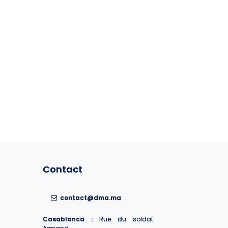
Contact
Contact
contact@dma.ma
contact@dma.ma
Casablanca :
Casablanca :
Rue du soldat
Rue du soldat