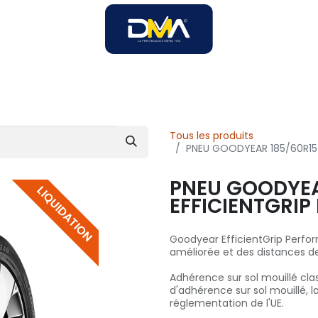
SOIRES
SOLUTIONS B2B
SERVICES
UNIVERS DMA
Tous les produits
PNEU GOODYEAR 185/60R15
PNEU GOODYEA
LIQUIDATION
EFFICIENTGRI
Goodyear EfficientGrip Perf
améliorée et des distances de
Adhérence sur sol mouillé cla
d'adhérence sur sol mouillé, l
réglementation de l'UE.