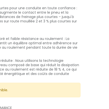
urtes pour une conduite en toute confiance :
augmente le contact entre le pneu et la
distances de freinage plus courtes – jusqu'à
s sur route mouillée 2 et 3 % plus courtes sur
oré et faible résistance au roulement : La
ntit un équilibre optimal entre adhérence sur
nce au roulement pendant toute la durée de vie
duite : Nous utilisons la technologie
veau composé de base qui réduit la dissipation
nce au roulement est réduite de 18 % 4, ce qui
cité énergétique et des coûts de conduite
ible.
ORMANCE