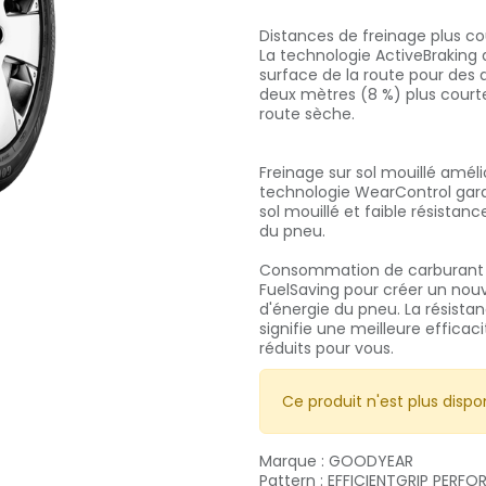
Distances de freinage plus co
La technologie ActiveBraking 
surface de la route pour des 
deux mètres (8 %) plus courte
route sèche.
Freinage sur sol mouillé améli
technologie WearControl gara
sol mouillé et faible résista
du pneu.
Consommation de carburant ré
FuelSaving pour créer un nou
d'énergie du pneu. La résista
signifie une meilleure effica
réduits pour vous.
Ce produit n'est plus dispon
Marque
:
GOODYEAR
Pattern
:
EFFICIENTGRIP PERF