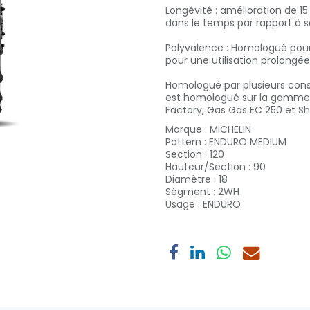
Longévité : amélioration de 1
dans le temps par rapport à 
Polyvalence : Homologué pour u
pour une utilisation prolongée 
Homologué par plusieurs cons
est homologué sur la gamme 
Factory, Gas Gas EC 250 et Sh
Marque
:
MICHELIN
Pattern
:
ENDURO MEDIUM
Section
:
120
Hauteur/Section
:
90
Diamètre
:
18
Ségment
:
2WH
Usage
:
ENDURO