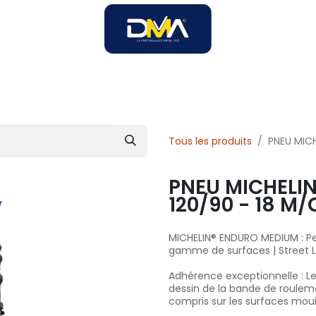
SOIRES
SOLUTIONS B2B
SERVICES
UNIVERS DMA
Tous les produits
PNEU MICH
PNEU MICHELI
120/90 - 18 M/
MICHELIN® ENDURO MEDIUM : Pe
gamme de surfaces | Street 
Adhérence exceptionnelle : 
dessin de la bande de roulem
compris sur les surfaces mouil