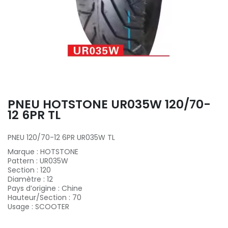
PNEU HOTSTONE UR035W 120/70-
12 6PR TL
PNEU 120/70-12 6PR UR035W TL
Marque
:
HOTSTONE
Pattern
:
UR035W
Section
:
120
Diamètre
:
12
Pays d’origine
:
Chine
Hauteur/Section
:
70
Usage
:
SCOOTER