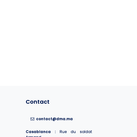
Contact
Contact
contact@dma.ma
contact@dma.ma
Casablanca :
Casablanca :
Rue du soldat
Rue du soldat