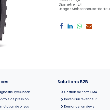
Section
:
12,4
Diamètre
:
24
Usage
:
Moissonneuse-Batteu
ices
Solutions B2B
agnostic TyreCheck
Gestion de flotte DMA
ntrôle de pression
Devenir un revendeur
rmutation de pneus
Demander un devis