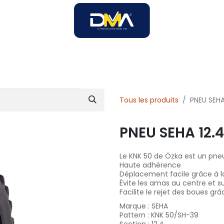
SOIRES
SOLUTIONS B2B
SERVICES
UNIVERS DMA
Tous les produits
PNEU SEHA
PNEU SEHA 12.
Le KNK 50 de Özka est un pneu
Haute adhérence
Déplacement facile grâce à la
Évite les amas au centre et s
Facilite le rejet des boues gr
Marque
:
SEHA
Pattern
:
KNK 50/SH-39