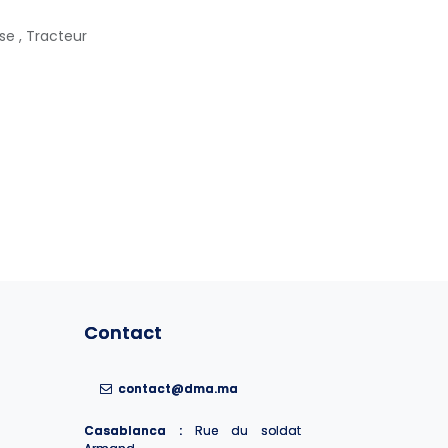
se
,
Tracteur
Contact
Contact
contact@dma.ma
contact@dma.ma
Casablanca :
Casablanca :
Rue du soldat
Rue du soldat