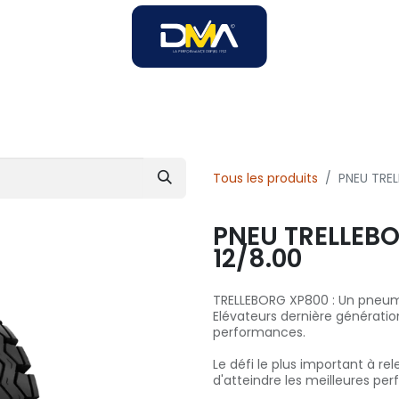
SOIRES
SOLUTIONS B2B
SERVICES
UNIVERS DMA
Tous les produits
PNEU TRE
PNEU TRELLEBO
12/8.00
TRELLEBORG XP800 : Un pneum
Elévateurs dernière génération
performances.
Le défi le plus important à re
d'atteindre les meilleures pe