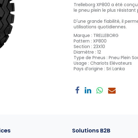
Trelleborg XP800 a été conçu
le pneu plein le plus résistan
D'une grande fiabilité, il pe
utilisations quotidiennes.
Marque
:
TRELLEBORG
Pattern
:
XP800
Section
:
23X10
Diamètre
:
12
Type de Pneus
:
Pneu Plein So
Usage
:
Chariots Elévateurs
Pays d’origine
:
Sri Lanka
ices
Solutions B2B