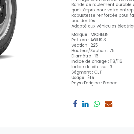
Bande de roulement durable qui
qualité-prix pour votre entrep
Robustesse renforcée pour fai
accidentés
Adapté aux véhicules électri
Marque
:
MICHELIN
Pattern
:
AGILIS 3
Section
:
225
Hauteur/Section
:
75
Diamètre
:
16
Indice de charge
:
118/116
Indice de vitesse
:
R
Ségment
:
CLT
Usage
:
Été
Pays d’origine
:
France