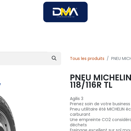
SOIRES
SOLUTIONS B2B
SERVICES
UNIVERS DMA
Tous les produits
PNEU MICH
PNEU MICHELIN
118/116R TL
Agilis 3
Prenez soin de votre business
Pneu utilitaire été MICHELIN 
carburant
Une empreinte CO2 considéra
déchets
Freinage excellent sur sol mou