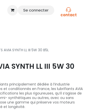
Se connecter
contact
CONSEILS
NOS MARQUES
S AVIA SYNTH LL III 5W 30 B5L
IA SYNTH LL III 5W 30
iants principalement dédiée à l’industrie
s et conditionnés en France, les lubrifiants AVIA
ications les plus rigoureuses, qu’il s’agisse de
emi- synthétiques ou autres, avec ou sans
pose une gamme qui préserve vos moteurs
é et longévité.