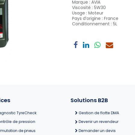
Marque
:
AVIA
Viscosité
:
5W30
Usage
:
Moteur
Pays d’origine
:
France
Conditionnement
:
5L
ices
Solutions B2B
agnostic TyreCheck
Gestion de flotte DMA
ntrôle de pression
Devenir un revendeur
rmutation de pneus
Demander un devis