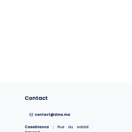
Contact
Contact
contact@dma.ma
contact@dma.ma
Casablanca :
Casablanca :
Rue du soldat
Rue du soldat