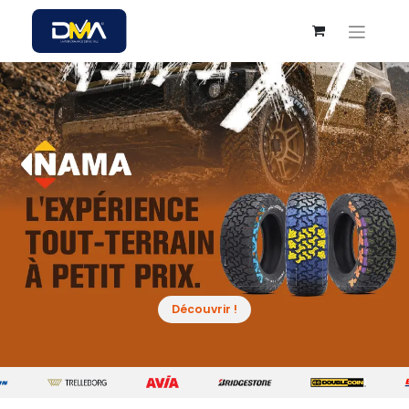
Déc​​​​ouv​​​​rir !