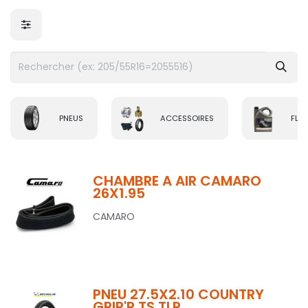
PNEUS
ACCESSOIRES
FLUI
CHAMBRE A AIR CAMARO
26X1.95
CAMARO
PNEU 27.5X2.10 COUNTRY
GRIP'R TS TLR