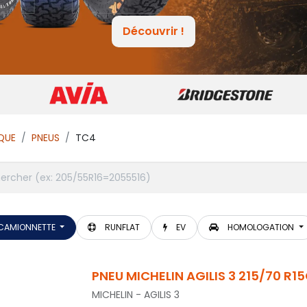
Découvrir !
QUE
PNEUS
TC4
CAMIONNETTE
RUNFLAT
EV
HOMOLOGATION
PNEU MICHELIN AGILIS 3 215/70 R15
MICHELIN
-
AGILIS 3