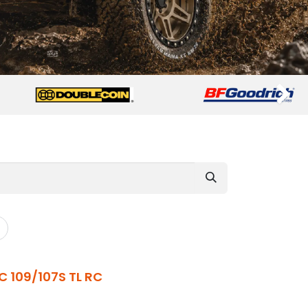
Suivant
C 109/107S TL RC